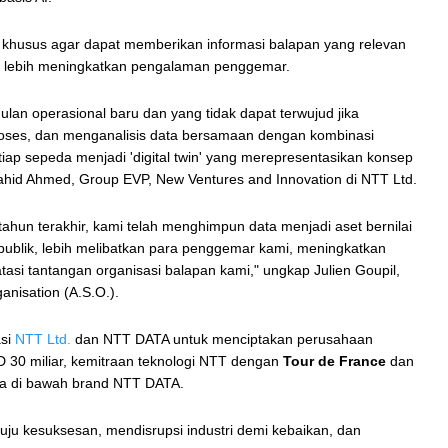
ra khusus agar dapat memberikan informasi balapan yang relevan
uk lebih meningkatkan pengalaman penggemar.
an operasional baru dan yang tidak dapat terwujud jika
oses, dan menganalisis data bersamaan dengan kombinasi
tiap sepeda menjadi 'digital twin' yang merepresentasikan konsep
hahid Ahmed, Group EVP, New Ventures and Innovation di NTT Ltd.
ahun terakhir, kami telah menghimpun data menjadi aset bernilai
 publik, lebih melibatkan para penggemar kami, meningkatkan
 tantangan organisasi balapan kami," ungkap Julien Goupil,
nisation (A.S.O.).
asi
NTT Ltd.
dan NTT DATA untuk menciptakan perusahaan
SD 30 miliar, kemitraan teknologi NTT dengan
Tour de France
dan
da di bawah brand NTT DATA.
ju kesuksesan, mendisrupsi industri demi kebaikan, dan