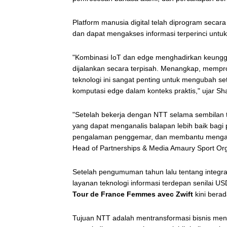
Platform manusia digital telah diprogram seca
dan dapat mengakses informasi terperinci unt
"Kombinasi IoT dan edge menghadirkan keunggul
dijalankan secara terpisah. Menangkap, mempr
teknologi ini sangat penting untuk mengubah se
komputasi edge dalam konteks praktis," ujar S
"Setelah bekerja dengan NTT selama sembilan t
yang dapat menganalis balapan lebih baik bagi
pengalaman penggemar, dan membantu mengatasi
Head of Partnerships & Media Amaury Sport Orga
Setelah pengumuman tahun lalu tentang integr
layanan teknologi informasi terdepan senilai U
Tour de France Femmes avec Zwift
kini bera
Tujuan NTT adalah mentransformasi bisnis menu