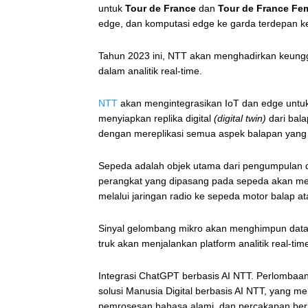
untuk
Tour de France
dan
Tour de France Fe
edge, dan komputasi edge ke garda terdepan ke
Tahun 2023 ini, NTT akan menghadirkan keunggula
dalam analitik real-time.
NTT
akan mengintegrasikan IoT dan edge untu
menyiapkan replika digital
(digital twin)
dari bal
dengan mereplikasi semua aspek balapan yang s
Sepeda adalah objek utama dari pengumpulan 
perangkat yang dipasang pada sepeda akan ment
melalui jaringan radio ke sepeda motor balap a
Sinyal gelombang mikro akan menghimpun data 
truk akan menjalankan platform analitik real-tim
Integrasi ChatGPT berbasis AI NTT. Perlombaan
solusi Manusia Digital berbasis AI NTT, yang
pemrosesan bahasa alami, dan percakapan ber