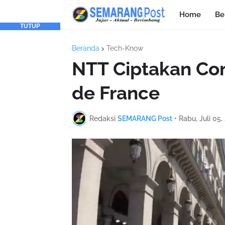
Home
Be
TUTUP
Beranda
Tech-Know
NTT Ciptakan Co
de France
Redaksi
SEMARANG Post
•
Rabu, Juli 05,