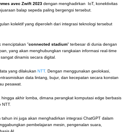
mmes avec Zwift 2023
dengan menghadirkan IoT, konektivitas
juaraan balap sepeda paling bergengsi tersebut.
n kolektif yang diperoleh dari integrasi teknologi tersebut
k menciptakan "
connected stadium
" terbesar di dunia dengan
apan, yang akan menghubungkan rangkaian informasi real-time
angat dinamis secara digital.
data yang dilakukan
NTT
. Dengan menggunakan geolokasi,
rasmisikan data lintang, bujur, dan kecepatan secara konstan
tau pesawat.
hingga akhir lomba, dimana perangkat komputasi edge berbasis
e NTT.
 tahun ini juga akan menghadirkan integrasi ChatGPT dalam
 menggabungkan pembelajaran mesin, pengenalan suara,
basis AI.