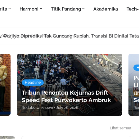
rita
Harmoni
Titik Pandang
Akademika
Tech
 Drift Speed Fest Purwokerto Ambruk
H
P
Headline
L
Tribun Penonton Kejurnas Drift
un
Speed Fest Purwokerto Ambruk
S
Redaksi
Unknown
•
July 26, 2026
Re
Lihat semua