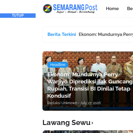
Home
Be
TUTUP
Berita Terkini
Tribun Penonton Kejurnas
Headline
Ekonom: Mundurnya Perry
Warjiyo Diprediksi Tak Guncang
Rupiah, Transisi BI Dinilai Tetap
Kondusif
Redaksi
Unknown
•
July 27, 2026
Lawang Sewu