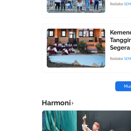
Redaksi
SEM
Kemend
Tanggi
Segera 
Redaksi
SEM
Mua
Harmoni