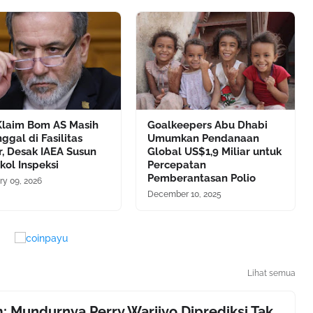
 Klaim Bom AS Masih
Goalkeepers Abu Dhabi
nggal di Fasilitas
Umumkan Pendanaan
r, Desak IAEA Susun
Global US$1,9 Miliar untuk
kol Inspeksi
Percepatan
Pemberantasan Polio
ry 09, 2026
December 10, 2025
Lihat semua
 Mundurnya Perry Warjiyo Diprediksi Tak