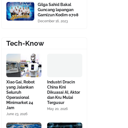
Gilga Sahid Bakal
Guncang lapangan
Garnizun Kodim 0708
December 16, 2023
Tech-Know
Xiao Gai, Robot
Industri Dracin
yang Jalankan
China Kini
Seluruh
Dikuasai AI, Aktor
Operasional
dan Kru Mulai
Minimarket 24
Tergusur
Jam
May 20, 2026
June 23, 2026