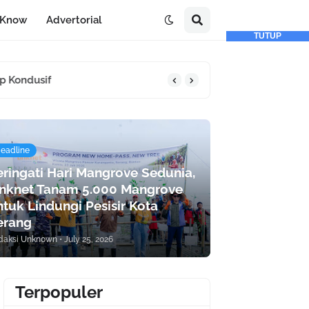
-Know
Advertorial
TUTUP
eadline
eringati Hari Mangrove Sedunia,
inknet Tanam 5.000 Mangrove
tuk Lindungi Pesisir Kota
erang
daksi
Unknown
•
July 25, 2026
Terpopuler