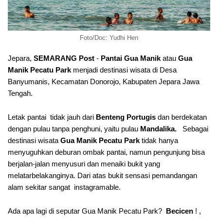
Foto/Doc: Yudhi Hen
Jepara,
SEMARANG Post
-
Pantai Gua Manik
atau
Gua
Manik Pecatu Park
menjadi destinasi wisata di Desa
Banyumanis, Kecamatan Donorojo, Kabupaten Jepara Jawa
Tengah.
Letak pantai tidak jauh dari
Benteng Portugis
dan berdekatan
dengan pulau tanpa penghuni, yaitu pulau
Mandalika.
Sebagai
destinasi wisata
Gua Manik Pecatu Park
tidak hanya
menyuguhkan deburan ombak pantai, namun pengunjung bisa
berjalan-jalan menyusuri dan menaiki bukit yang
melatarbelakanginya. Dari atas bukit sensasi pemandangan
alam sekitar sangat instagramable.
Ada apa lagi di seputar Gua Manik Pecatu Park?
Becicen
! ,