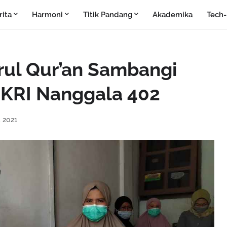
rita
Harmoni
Titik Pandang
Akademika
Tech
rul Qur’an Sambangi
t KRI Nanggala 402
, 2021