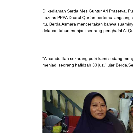
Di kediaman Serda Mes Guntur Ari Prasetya, P
Laznas PPPA Daarul Qur’an bertemu langsung d
itu, Berda Asmara menceritakan bahwa suaminya
delapan tahun menjadi seorang penghafal Al-Qu
“Alhamdulillah sekarang putri kami sedang me
menjadi seorang hafidzah 30 juz,” ujar Berda,Se