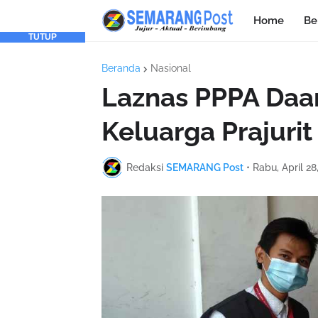
Home
Be
TUTUP
Beranda
Nasional
Laznas PPPA Daa
Keluarga Prajuri
Redaksi
SEMARANG Post
•
Rabu, April 28