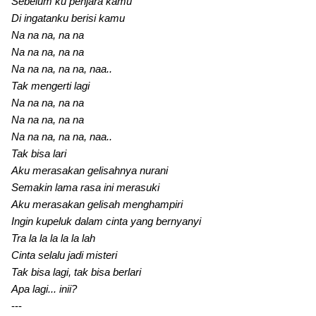
Sebelum ku penjara kamu
Di ingatanku berisi kamu
Na na na, na na
Na na na, na na
Na na na, na na, naa..
Tak mengerti lagi
Na na na, na na
Na na na, na na
Na na na, na na, naa..
Tak bisa lari
Aku merasakan gelisahnya nurani
Semakin lama rasa ini merasuki
Aku merasakan gelisah menghampiri
Ingin kupeluk dalam cinta yang bernyanyi
Tra la la la la la lah
Cinta selalu jadi misteri
Tak bisa lagi, tak bisa berlari
Apa lagi... inii?
---