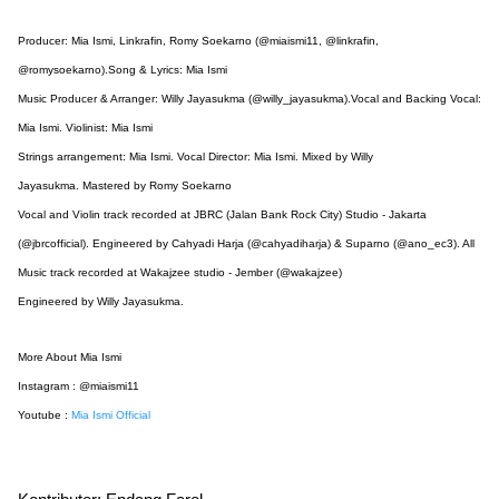
Producer: Mia Ismi, Linkrafin, Romy Soekarno (@miaismi11, @linkrafin,
@romysoekarno).Song & Lyrics: Mia Ismi
Music Producer & Arranger: Willy Jayasukma (@willy_jayasukma).Vocal and Backing Vocal:
Mia Ismi. Violinist: Mia Ismi
Strings arrangement: Mia Ismi. Vocal Director: Mia Ismi. Mixed by Willy
Jayasukma. Mastered by Romy Soekarno
Vocal and Violin track recorded at JBRC (Jalan Bank Rock City) Studio - Jakarta
(@jbrcofficial). Engineered by Cahyadi Harja (@cahyadiharja) & Suparno (@ano_ec3). All
Music track recorded at Wakajzee studio - Jember (@wakajzee)
Engineered by Willy Jayasukma.
More About Mia Ismi
Instagram : @miaismi11
Youtube :
Mia Ismi Official