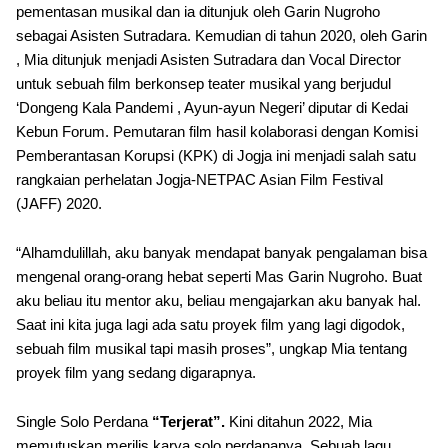
pementasan musikal dan ia ditunjuk oleh Garin Nugroho
sebagai Asisten Sutradara. Kemudian di tahun 2020, oleh Garin
, Mia ditunjuk menjadi Asisten Sutradara dan Vocal Director
untuk sebuah film berkonsep teater musikal yang berjudul
‘Dongeng Kala Pandemi , Ayun-ayun Negeri’ diputar di Kedai
Kebun Forum. Pemutaran film hasil kolaborasi dengan Komisi
Pemberantasan Korupsi (KPK) di Jogja ini menjadi salah satu
rangkaian perhelatan Jogja-NETPAC Asian Film Festival
(JAFF) 2020.
“Alhamdulillah, aku banyak mendapat banyak pengalaman bisa
mengenal orang-orang hebat seperti Mas Garin Nugroho. Buat
aku beliau itu mentor aku, beliau mengajarkan aku banyak hal.
Saat ini kita juga lagi ada satu proyek film yang lagi digodok,
sebuah film musikal tapi masih proses”, ungkap Mia tentang
proyek film yang sedang digarapnya.
Single Solo Perdana
“Terjerat”.
Kini ditahun 2022, Mia
memutuskan merilis karya solo perdananya. Sebuah lagu