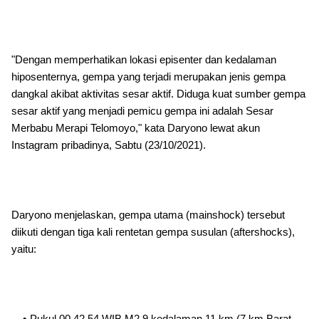
"Dengan memperhatikan lokasi episenter dan kedalaman
hiposenternya, gempa yang terjadi merupakan jenis gempa
dangkal akibat aktivitas sesar aktif. Diduga kuat sumber gempa
sesar aktif yang menjadi pemicu gempa ini adalah Sesar
Merbabu Merapi Telomoyo," kata Daryono lewat akun
Instagram pribadinya, Sabtu (23/10/2021).
Daryono menjelaskan, gempa utama (mainshock) tersebut
diikuti dengan tiga kali rentetan gempa susulan (aftershocks),
yaitu:
Pukul 00.42.54 WIB M2,9 kedalaman 11 km (7 km Barat