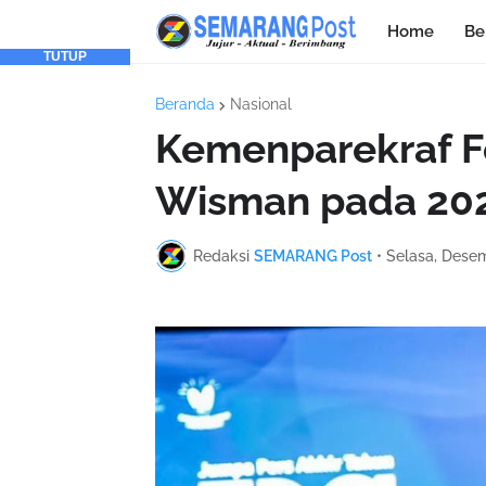
Home
Be
TUTUP
Beranda
Nasional
Kemenparekraf Fo
Wisman pada 20
Redaksi
SEMARANG Post
•
Selasa, Desem