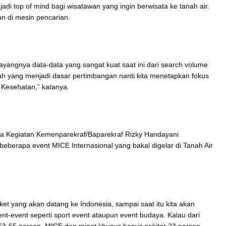
adi top of mind bagi wisatawan yang ingin berwisata ke tanah air.
an di mesin pencarian.
ayangnya data-data yang sangat kuat saat ini dari search volume
inilah yang menjadi dasar pertimbangan nanti kita menetapkan fokus
 Kesehatan,” katanya.
ra Kegiatan Kemenparekraf/Baparekraf Rizky Handayani
erapa event MICE Internasional yang bakal digelar di Tanah Air
et yang akan datang ke Indonesia, sampai saat itu kita akan
nt-event seperti sport event ataupun event budaya. Kalau dari
 63-65 persen, MICE dan minat khusus hanya sekitar 23 persen,