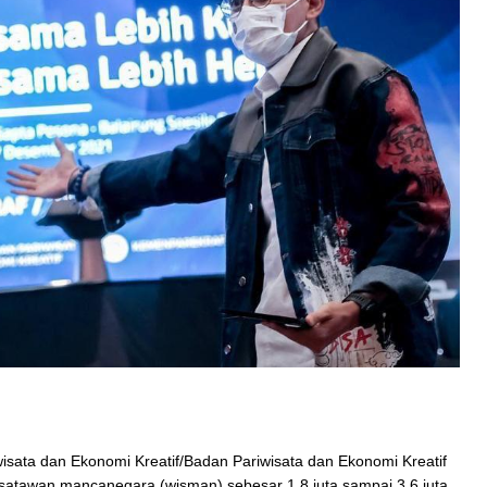
isata dan Ekonomi Kreatif/Badan Pariwisata dan Ekonomi Kreatif
satawan mancanegara (wisman) sebesar 1,8 juta sampai 3,6 juta,