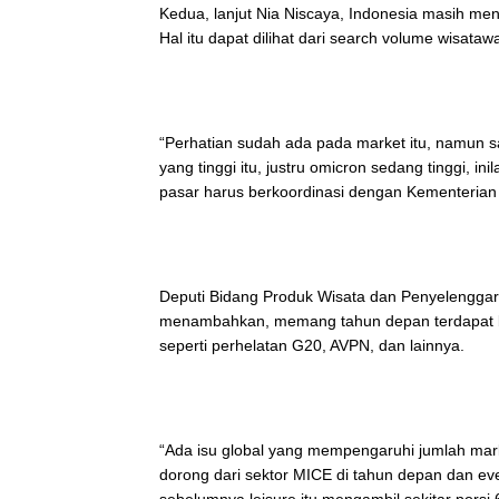
Kedua, lanjut Nia Niscaya, Indonesia masih menj
Hal itu dapat dilihat dari search volume wisataw
“Perhatian sudah ada pada market itu, namun s
yang tinggi itu, justru omicron sedang tinggi, 
pasar harus berkoordinasi dengan Kementerian
Deputi Bidang Produk Wisata dan Penyelengga
menambahkan, memang tahun depan terdapat beb
seperti perhelatan G20, AVPN, dan lainnya.
“Ada isu global yang mempengaruhi jumlah mark
dorong dari sektor MICE di tahun depan dan eve
sebelumnya leisure itu mengambil sekitar porsi