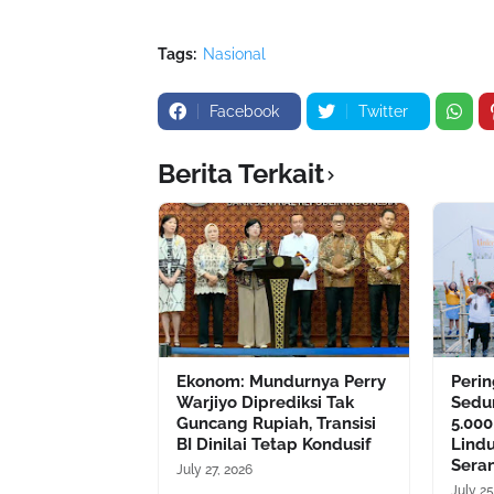
Tags:
Nasional
Facebook
Twitter
Berita Terkait
Ekonom: Mundurnya Perry
Perin
Warjiyo Diprediksi Tak
Sedu
Guncang Rupiah, Transisi
5.00
BI Dinilai Tetap Kondusif
Lindu
Sera
July 27, 2026
July 25