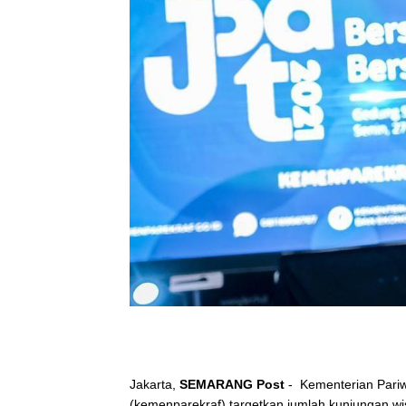
Jakarta,
SEMARANG Post
- Kementerian Pariw
(kemenparekraf) targetkan jumlah kunjungan wi