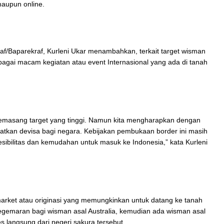
maupun online.
af/Baparekraf, Kurleni Ukar menambahkan, terkait target wisman
bagai macam kegiatan atau event Internasional yang ada di tanah
emasang target yang tinggi. Namun kita mengharapkan dengan
atkan devisa bagi negara. Kebijakan pembukaan border ini masih
sibilitas dan kemudahan untuk masuk ke Indonesia,” kata Kurleni
 market atau originasi yang memungkinkan untuk datang ke tanah
i kegemaran bagi wisman asal Australia, kemudian ada wisman asal
s langsung dari negeri sakura tersebut.