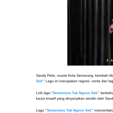
Sandy Petiz, musisi Kota Semarang, kembali rilis 
Sek
". Lagu ini merupakan regresi cerita dari
Lirik lagu "
Sementara Tak Ngene Sek
" berbah
karya kreatif yang dinyanyikan sendiri oleh Sa
Lagu
"Sementara Tak Ngene Sek"
menceritaka