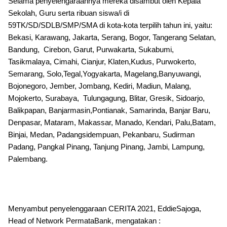
Selama penyelengaraannya mereka disambut oleh Kepala
Sekolah, Guru serta ribuan siswa/i di
59TK/SD/SDLB/SMP/SMA di kota-kota terpilih tahun ini, yaitu:
Bekasi, Karawang, Jakarta, Serang, Bogor, Tangerang Selatan,
Bandung, Cirebon, Garut, Purwakarta, Sukabumi,
Tasikmalaya, Cimahi, Cianjur, Klaten,Kudus, Purwokerto,
Semarang, Solo,Tegal,Yogyakarta, Magelang,Banyuwangi,
Bojonegoro, Jember, Jombang, Kediri, Madiun, Malang,
Mojokerto, Surabaya, Tulungagung, Blitar, Gresik, Sidoarjo,
Balikpapan, Banjarmasin,Pontianak, Samarinda, Banjar Baru,
Denpasar, Mataram, Makassar, Manado, Kendari, Palu,Batam,
Binjai, Medan, Padangsidempuan, Pekanbaru, Sudirman
Padang, Pangkal Pinang, Tanjung Pinang, Jambi, Lampung,
Palembang.
Menyambut penyelenggaraan CERITA 2021, EddieSajoga,
Head of Network PermataBank, mengatakan :