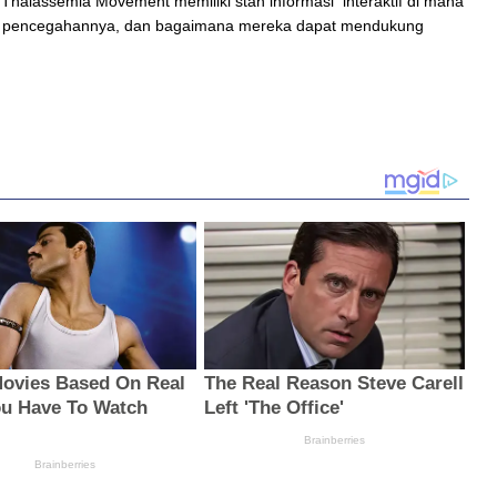
Thalassemia Movement memiliki stan informasi interaktif di mana
a, pencegahannya, dan bagaimana mereka dapat mendukung