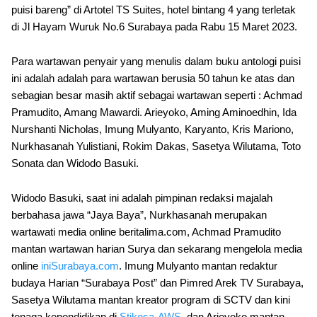
puisi bareng” di Artotel TS Suites, hotel bintang 4 yang terletak
di Jl Hayam Wuruk No.6 Surabaya pada Rabu 15 Maret 2023.
Para wartawan penyair yang menulis dalam buku antologi puisi
ini adalah adalah para wartawan berusia 50 tahun ke atas dan
sebagian besar masih aktif sebagai wartawan seperti : Achmad
Pramudito, Amang Mawardi. Arieyoko, Aming Aminoedhin, Ida
Nurshanti Nicholas, Imung Mulyanto, Karyanto, Kris Mariono,
Nurkhasanah Yulistiani, Rokim Dakas, Sasetya Wilutama, Toto
Sonata dan Widodo Basuki.
Widodo Basuki, saat ini adalah pimpinan redaksi majalah
berbahasa jawa “Jaya Baya”, Nurkhasanah merupakan
wartawati media online beritalima.com, Achmad Pramudito
mantan wartawan harian Surya dan sekarang mengelola media
online
iniSurabaya.com
. Imung Mulyanto mantan redaktur
budaya Harian “Surabaya Post” dan Pimred Arek TV Surabaya,
Sasetya Wilutama mantan kreator program di SCTV dan kini
tenaga kependidikan di
Stikosa-AWS
, dan Arieyoko mantan