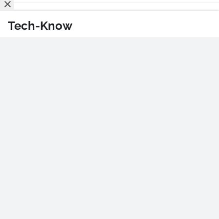
Tech-Know
Xiao Gai, Robot yang
Industri Dracin China Kini
Jalankan Seluruh
Dikuasai AI, Aktor dan Kru
Operasional Minimarket 24
Mulai Tergusur
Jam
May 20, 2026
June 23, 2026
Terungkap! Rahasia di
Kaspersky Ungkap