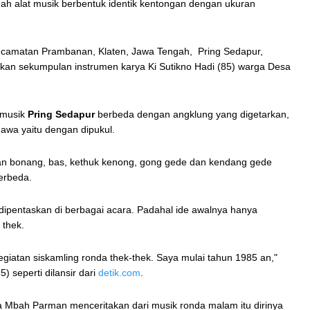
ah alat musik berbentuk identik kentongan dengan ukuran
 Kecamatan Prambanan, Klaten, Jawa Tengah, Pring Sedapur,
n sekumpulan instrumen karya Ki Sutikno Hadi (85) warga Desa
 musik
Pring Sedapur
berbeda dengan angklung yang digetarkan,
wa yaitu dengan dipukul.
ongan bonang, bas, kethuk kenong, gong gede dan kendang gede
erbeda.
dipentaskan di berbagai acara. Padahal ide awalnya hanya
 thek.
egiatan siskamling ronda thek-thek. Saya mulai tahun 1985 an,"
5) seperti dilansir dari
detik.com
.
pa Mbah Parman menceritakan dari musik ronda malam itu dirinya