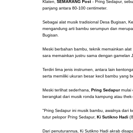
Klaten,
SEMARANG Post
- Pring Sedapur, sebu
panjang antara 80-100 centimeter.
Sebagai alat musik tradisional Desa Bugisan,
mengandung arti bambu serumpun dan merupaka
Bugisan.
Meski berbahan bambu, teknik memainkan alat
sara memainkan justru sama dengan gamelan Ja
Terdiri lima jenis instrumen, antara lain kent
serta memiliki ukuran besar kecil bambu yang b
Meski terlihat sederhana,
Pring Sedapur
mulai 
berangkat dari musik ronda kampung atau thek-
"Pring Sedapur ini musik bambu, awalnya dari k
tutur pelopor Pring Sedapur,
Ki Sutikno Hadi
(8
Dari penuturannya, Ki Sutikno Hadi akrab disa