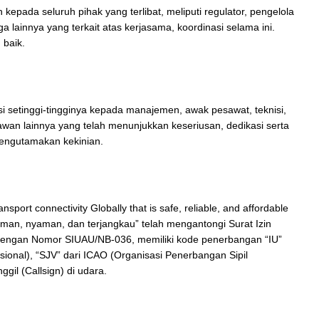
pada seluruh pihak yang terlibat, meliputi regulator, pengelola
a lainnya yang terkait atas kerjasama, koordinasi selama ini.
 baik.
i setinggi-tingginya kepada manajemen, awak pesawat, teknisi,
ryawan lainnya yang telah menunjukkan keseriusan, dedikasi serta
engutamakan kekinian.
sport connectivity Globally that is safe, reliable, and affordable
man, nyaman, dan terjangkau” telah mengantongi Surat Izin
engan Nomor SIUAU/NB-036, memiliki kode penerbangan “IU”
sional), “SJV” dari ICAO (Organisasi Penerbangan Sipil
gil (Callsign) di udara.