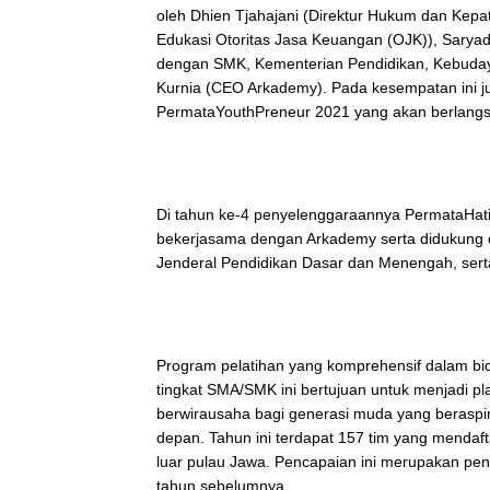
oleh Dhien Tjahajani (Direktur Hukum dan Kep
Edukasi Otoritas Jasa Keuangan (OJK)), Sarya
dengan SMK, Kementerian Pendidikan, Kebudayaa
Kurnia (CEO Arkademy). Pada kesempatan ini ju
PermataYouthPreneur 2021 yang akan berlangs
Di tahun ke-4 penyelenggaraannya PermataHa
bekerjasama dengan Arkademy serta didukung o
Jenderal Pendidikan Dasar dan Menengah, ser
Program pelatihan yang komprehensif dalam bida
tingkat SMA/SMK ini bertujuan untuk menjadi
berwirausaha bagi generasi muda yang beraspira
depan. Tahun ini terdapat 157 tim yang mendaft
luar pulau Jawa. Pencapaian ini merupakan pen
tahun sebelumnya.