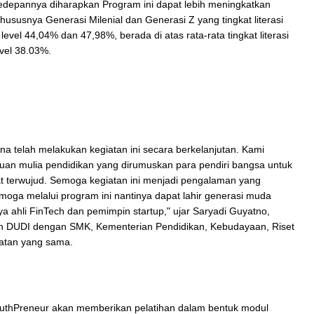
 kedepannya diharapkan Program ini dapat lebih meningkatkan
khususnya Generasi Milenial dan Generasi Z yang tingkat literasi
evel 44,04% dan 47,98%, berada di atas rata-rata tingkat literasi
evel 38.03%.
a telah melakukan kegiatan ini secara berkelanjutan. Kami
juan mulia pendidikan yang dirumuskan para pendiri bangsa untuk
 terwujud. Semoga kegiatan ini menjadi pengalaman yang
oga melalui program ini nantinya dapat lahir generasi muda
a ahli FinTech dan pemimpin startup," ujar Saryadi Guyatno,
an DUDI dengan SMK, Kementerian Pendidikan, Kebudayaan, Riset
patan yang sama.
uthPreneur akan memberikan pelatihan dalam bentuk modul