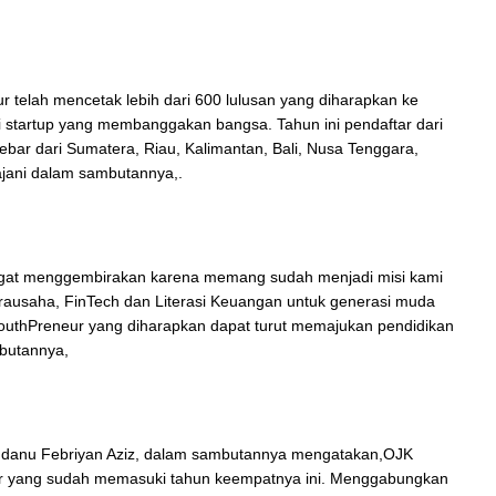
r telah mencetak lebih dari 600 lulusan yang diharapkan ke
ri startup yang membanggakan bangsa. Tahun ini pendaftar dari
sebar dari Sumatera, Riau, Kalimantan, Bali, Nusa Tenggara,
ajani dalam sambutannya,.
sangat menggembirakan karena memang sudah menjadi misi kami
rausaha, FinTech dan Literasi Keuangan untuk generasi muda
outhPreneur yang diharapkan dapat turut memajukan pendidikan
mbutannya,
ndanu Febriyan Aziz, dalam sambutannya mengatakan,OJK
 yang sudah memasuki tahun keempatnya ini. Menggabungkan