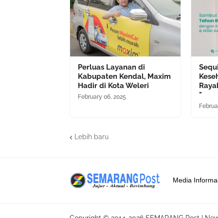
Perluas Layanan di
Sequi
Kabupaten Kendal, Maxim
Kese
Hadir di Kota Weleri
Raya
"
February 06, 2025
Februa
Lebih baru
Media Informa
Copyright © 2014-
2026
SEMARANG Post | New