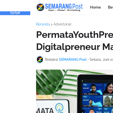
Home
Be
TUTUP
Beranda
Advertorial
PermataYouthPre
Digitalpreneur M
Redaksi
SEMARANG Post
•
Selasa, Juni 0