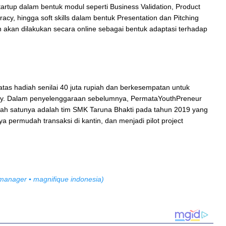
artup dalam bentuk modul seperti Business Validation, Product
racy, hingga soft skills dalam bentuk Presentation dan Pitching
an akan dilakukan secara online sebagai bentuk adaptasi terhadap
s hadiah senilai 40 juta rupiah dan berkesempatan untuk
y. Dalam penyelenggaraan sebelumnya, PermataYouthPreneur
 salah satunya adalah tim SMK Taruna Bhakti pada tahun 2019 yang
permudah transaksi di kantin, dan menjadi pilot project
manager ▪︎ magnifique indonesia)