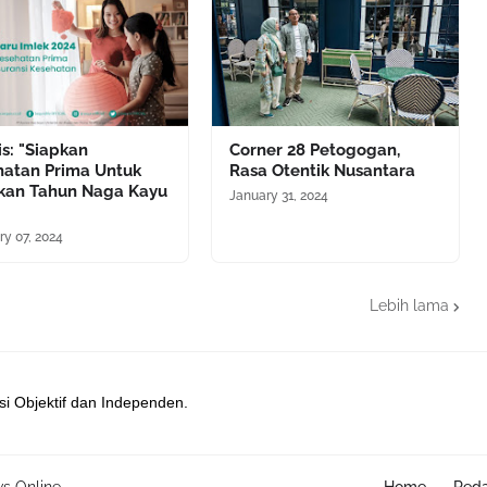
s: "Siapkan
Corner 28 Petogogan,
hatan Prima Untuk
Rasa Otentik Nusantara
kan Tahun Naga Kayu
January 31, 2024
ry 07, 2024
Lebih lama
si Objektif dan Independen.
s Online
Home
Reda